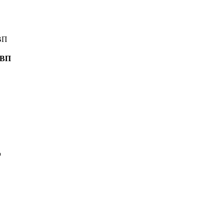
-ВП
р