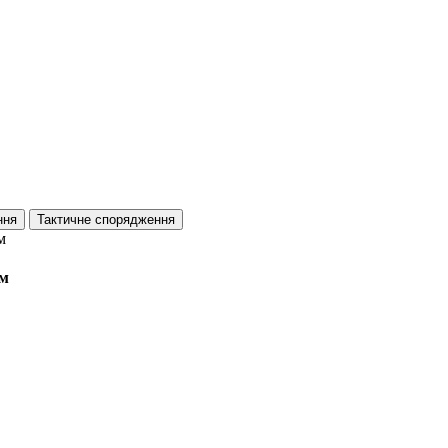
ння
Тактичне спорядження
ом