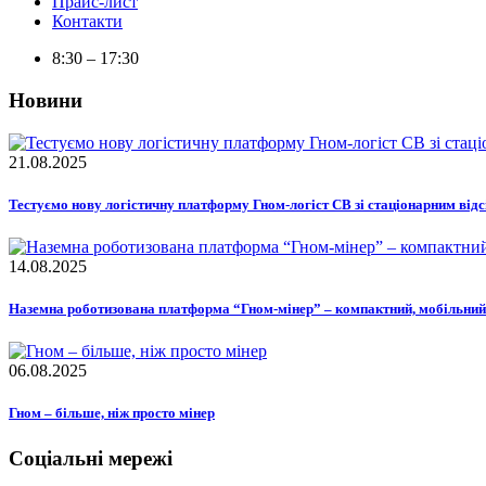
Прайс-лист
Контакти
8:30 – 17:30
Новини
21.08.2025
Тестуємо нову логістичну платформу Гном-логіст СВ зі стаціонарним від
14.08.2025
Наземна роботизована платформа “Гном-мінер” – компактний, мобільний 
06.08.2025
Гном – більше, ніж просто мінер
Соціальні мережі