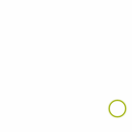
ктний,
румент
ого
ніж